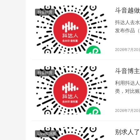
斗音越做
抖音运营
抖达人去水
发布作品（
给出优化建
2026年7月20
斗音博主
抖音运营
利用抖达人
类，对比账
辅助达人定
2026年7月20
别求人了
Live实况图